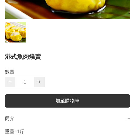
港式魚肉燒賣
數量
−
+
加至購物車
簡介
−
重量: 1斤
