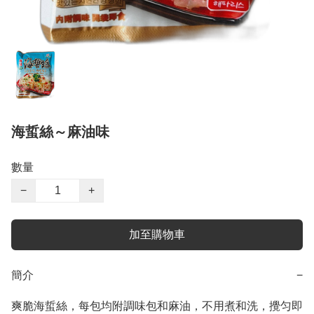
海蜇絲～麻油味
數量
−
+
加至購物車
簡介
−
爽脆海蜇絲，每包均附調味包和麻油，不用煮和洗，攪匀即